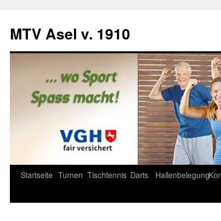
Zum
Inhalt
MTV Asel v. 1910
springen
Startseite
Turnen
Tischtennis
Darts
Hallenbelegung
Kon