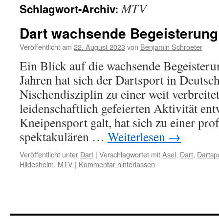
MTV
Schlagwort-Archiv:
Dart wachsende Begeisterung 
Veröffentlicht am
22. August 2023
von
Benjamin Schroeter
Ein Blick auf die wachsende Begeisterun
Jahren hat sich der Dartsport in Deutsc
Nischendisziplin zu einer weit verbreite
leidenschaftlich gefeierten Aktivität ent
Kneipensport galt, hat sich zu einer pro
spektakulären …
Weiterlesen
→
Veröffentlicht unter
Dart
|
Verschlagwortet mit
Asel
,
Dart
,
Dartsp
Hildesheim
,
MTV
|
Kommentar hinterlassen