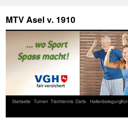
Zum
Inhalt
MTV Asel v. 1910
springen
Startseite
Turnen
Tischtennis
Darts
Hallenbelegung
Kon